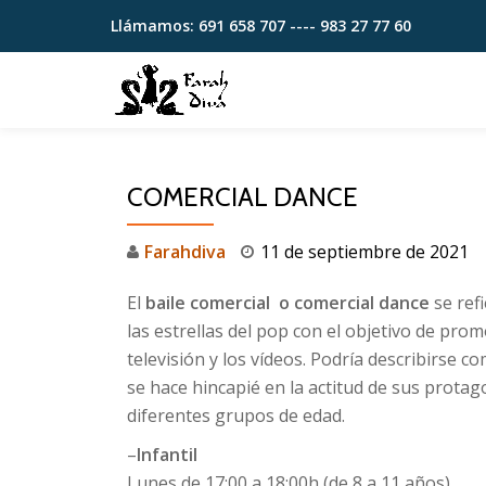
Llámamos:
691 658 707 ---- 983 27 77 60
Saltar
contenido
COMERCIAL DANCE
Farahdiva
11 de septiembre de 2021
El
baile comercial o comercial dance
se refi
las estrellas del pop con el objetivo de pro
televisión y los vídeos. Podría describirse c
se hace hincapié en la actitud de sus protag
diferentes grupos de edad.
–
Infantil
Lunes de 17:00 a 18:00h (de 8 a 11 años)