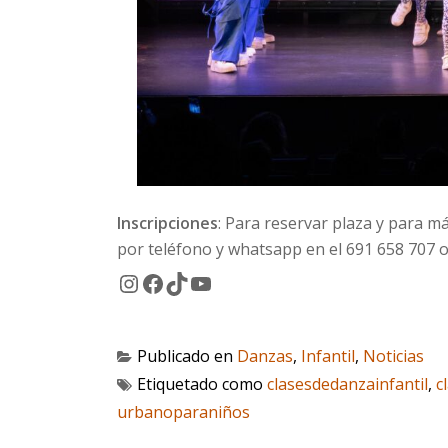
Inscripciones
: Para reservar plaza y para 
por teléfono y whatsapp en el 691 658 707 
Instagram
Facebook
TikTok
YouTube
Publicado en
Danzas
,
Infantil
,
Noticias
Etiquetado como
clasesdedanzainfantil
,
c
urbanoparaniños