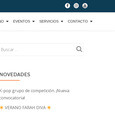
fa-
fa-
fa-
facebook
instagram
youtube
NO
EVENTOS
SERVICIOS
CONTACTO
NOVEDADES
K-pop grupo de competición. ¡Nueva
convocatoria!
VERANO FARAH DIVA