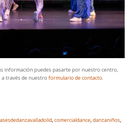
más información puedes pasarte por nuestro centro,
o a través de nuestro
formulario de contacto
.
lasesdedanzavalladolid
,
comercialdance
,
danzaniños
,