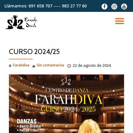
Llámamos:
691 658 707 ---- 983 27 77 60
fa-
fa-
fa-
facebook
instagram
youtu
Saltar
contenido
CA
NA
CURSO 2024/25
Farahdiva
Sin comentarios
22 de agosto de 2024