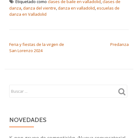
Etiquetado como
clases de baile en valladolid
,
clases de
danza
,
danza del vientre
,
danza en valladolid
,
escuelas de
danza en Valladolid
NAVEGACIÓN DE ENTRADAS
Feria y fiestas de la virgen de
Predanza
San Lorenzo 2024
NOVEDADES
K-pop grupo de competición. ¡Nueva convocatoria!