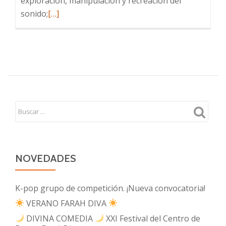
exploración, manipulación y recreación del
Leer
sonido;
[…]
más
sobre
Predanza
NOVEDADES
K-pop grupo de competición. ¡Nueva convocatoria!
VERANO FARAH DIVA
DIVINA COMEDIA
XXI Festival del Centro de