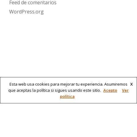
Feed de comentarios
WordPress.org
Esta web usa cookies para mejorar tu experiencia. Asumiremos
X
que aceptas la política si sigues usando este sitio.
Acepto
Ver
política
Farah Diva
Menú
Política de privacidad
Aviso legal
Política de cookies
secundario
Canal ético
Contacto