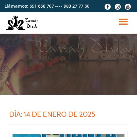
Llámamos:
691 658 707 ---- 983 27 77 60
fa-
fa-
fa-
facebook
instagram
youtu
Saltar
contenido
CA
NA
DÍA:
14 DE ENERO DE 2025