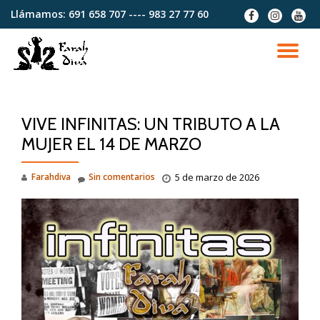
Llámamos:
691 658 707 ---- 983 27 77 60
fa-
fa-
fa-
facebook
instagram
youtu
Saltar
contenido
CA
NA
VIVE INFINITAS: UN TRIBUTO A LA
MUJER EL 14 DE MARZO
Farahdiva
Sin comentarios
5 de marzo de 2026